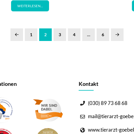
WEITERLESEN…
1
2
3
4
…
6
Prev
Next
tionen
Kontakt
(030) 89 73 68 68
mail@tierarzt-goebe
www.tierarzt-goebel