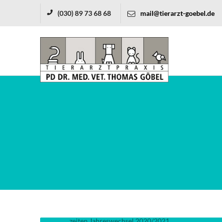
(030) 89 73 68 68
mail@tierarzt-goebel.de