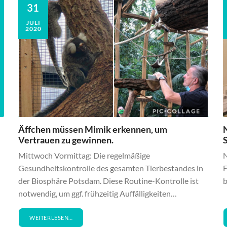
31
JULI
2020
Äffchen müssen Mimik erkennen, um
N
Vertrauen zu gewinnen.
Mittwoch Vormittag: Die regelmäßige
N
Gesundheitskontrolle des gesamten Tierbestandes in
F
der Biosphäre Potsdam. Diese Routine-Kontrolle ist
b
notwendig, um ggf. frühzeitig Auffälligkeiten…
WEITERLESEN…