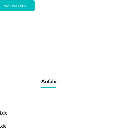
WEITERLESEN…
Anfahrt
l.de
.de