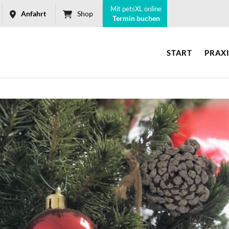
Mit petsXL online
Anfahrt
Shop
Termin buchen
START
PRAX