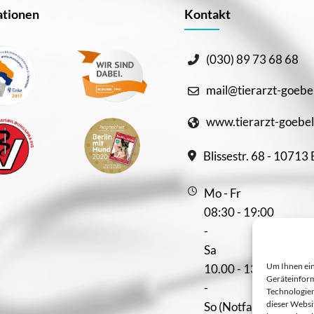
tionen
Kontakt
(030) 89 73 68 68
mail@tierarzt-goebe
www.tierarzt-goebel
Blissestr. 68 - 10713 
Mo - Fr
08:30 - 19:00
-
Sa
Um Ihnen ein
10.00 - 13:00
Geräteinform
-
Technologien
dieser Websi
So (Notfallsprechstu