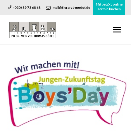
Mit petsXL online
(030) 89 73 68 68
mail@tierarzt-goebel.de
Termin buchen