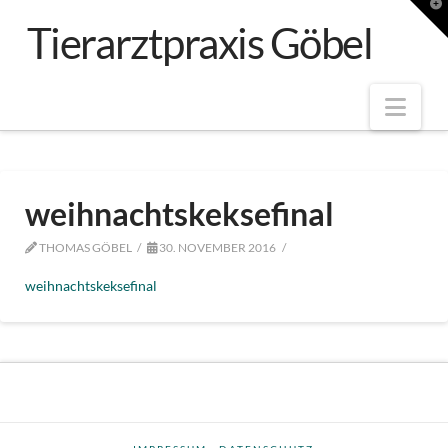
T
t
Tierarztpraxis Göbel
W
Nav
weihnachtskeksefinal
THOMAS GÖBEL
30. NOVEMBER 2016
weihnachtskeksefinal