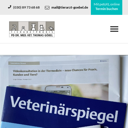
Mit petsXL online
(030) 89 73 68 68
mail@tierarzt-goebel.de
Termin buchen