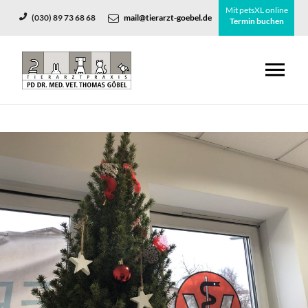
Mit petsXL online
(030) 89 73 68 68
mail@tierarzt-goebel.de
Termin buchen