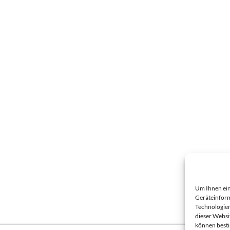
Um Ihnen ein
Geräteinform
Technologien
dieser Websi
können best