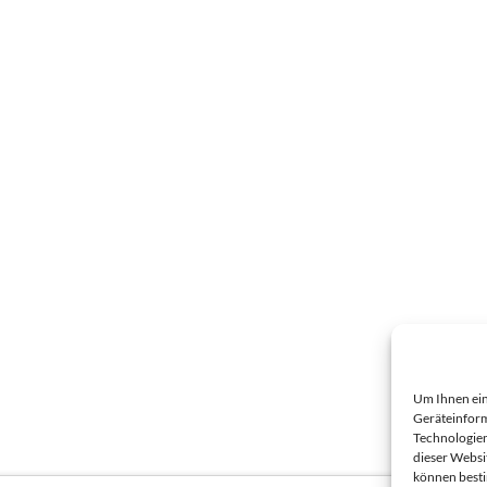
Um Ihnen ein
Geräteinform
Technologien
dieser Websi
können best