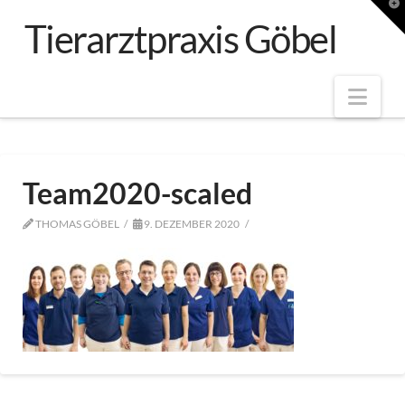
T
t
Tierarztpraxis Göbel
W
Nav
Team2020-scaled
THOMAS GÖBEL
9. DEZEMBER 2020