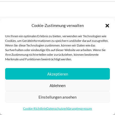
IMPRESSUM
DATENSCHUTZ
Cookie-Zustimmung verwalten
POWERED BY
PRO
Um Ihnen ein optimales Erlebnis zu bieten, verwenden wir Technologien wie
Cookies, um Geräteinformationen zu speichern und/oder darauf zuzugreifen.
Wenn Sie diese Technologien zustimmen, können wir Daten wie das
Surfverhalten oder eindeutige IDs auf dieser Website verarbeiten. Wenn Sie
Ihre Zustimmung nicht erteilen oder zurückziehen, können bestimmte
Merkmale und Funktionen beeinträchtigt werden.
Akzeptieren
Ablehnen
Einstellungen ansehen
Cookie-Richtlinie
Datenschutzerklärung
Impressum