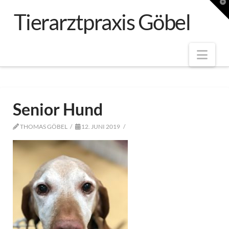
T
t
Tierarztpraxis Göbel
W
Nav
Senior Hund
THOMAS GÖBEL
12. JUNI 2019