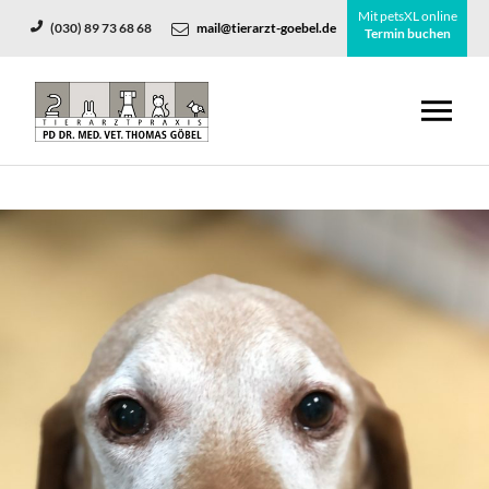
Mit petsXL online
(030) 89 73 68 68
mail@tierarzt-goebel.de
Termin buchen