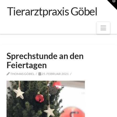
T
t
Tierarztpraxis Göbel
W
Nav
Sprechstunde an den
Feiertagen
THOMAS GÖBEL
25. FEBRUAR 2021