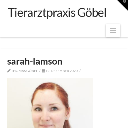
T
t
Tierarztpraxis Göbel
W
Nav
sarah-lamson
THOMAS GÖBEL
12. DEZEMBER 2020