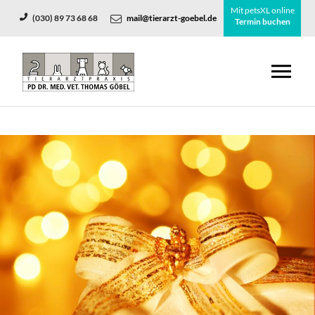
Mit petsXL online
(030) 89 73 68 68
mail@tierarzt-goebel.de
Termin buchen