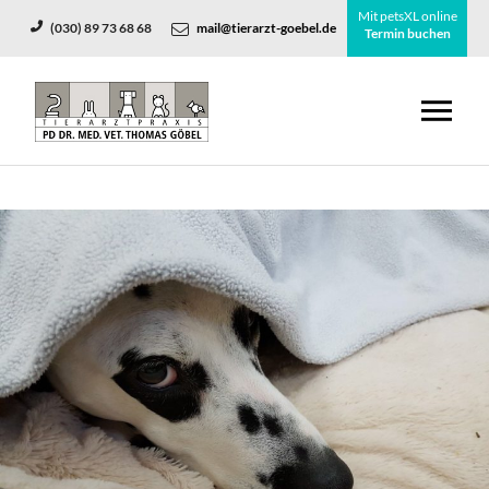
Mit petsXL online
(030) 89 73 68 68
mail@tierarzt-goebel.de
Termin buchen