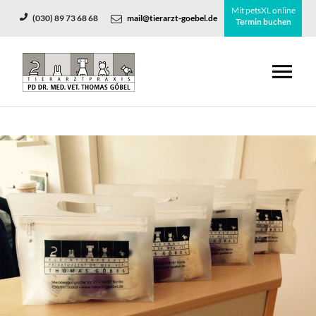
Mit petsXL online
(030) 89 73 68 68
mail@tierarzt-goebel.de
Termin buchen