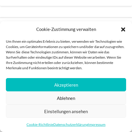
Cookie-Zustimmung verwalten
Um Ihnen ein optimales Erlebnis zu bieten, verwenden wir Technologien wie
IMPRESSUM
DATENSCHUTZ
Cookies, um Geräteinformationen zu speichern und/oder darauf zuzugreifen.
Wenn Sie diese Technologien zustimmen, können wir Daten wie das
POWERED BY
PRO
Surfverhalten oder eindeutige IDs auf dieser Website verarbeiten. Wenn Sie
Ihre Zustimmung nicht erteilen oder zurückziehen, können bestimmte
Merkmale und Funktionen beeinträchtigt werden.
Akzeptieren
Ablehnen
Einstellungen ansehen
Cookie-Richtlinie
Datenschutzerklärung
Impressum