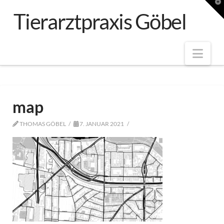
T
t
Tierarztpraxis Göbel
W
Nav
map
THOMAS GÖBEL
7. JANUAR 2021