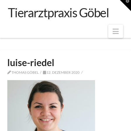
T
t
Tierarztpraxis Göbel
W
Nav
luise-riedel
THOMAS GÖBEL
12. DEZEMBER 2020