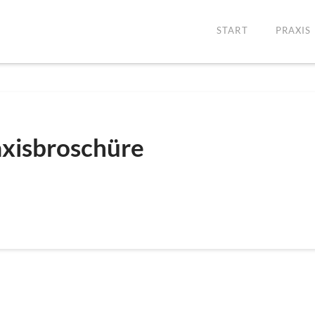
START
PRAXIS
axisbroschüre