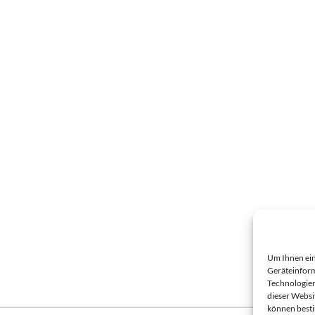
Um Ihnen ein
Geräteinform
Technologien
dieser Websi
können best