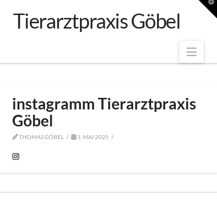
T
t
Tierarztpraxis Göbel
W
Nav
instagramm Tierarztpraxis
Göbel
THOMAS GÖBEL
3. MAI 2025