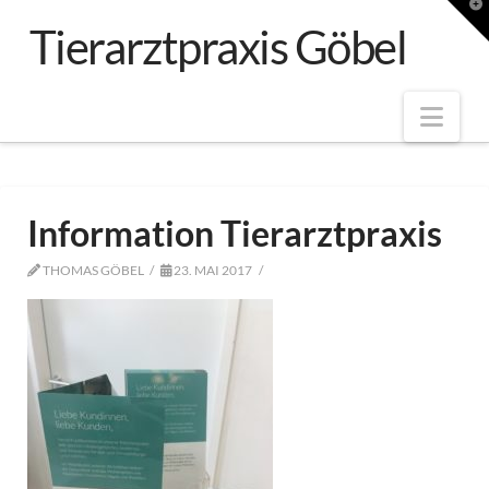
T
t
Tierarztpraxis Göbel
W
Nav
Information Tierarztpraxis
THOMAS GÖBEL
23. MAI 2017