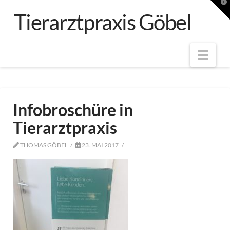
T
t
Tierarztpraxis Göbel
W
Nav
Infobroschüre in
Tierarztpraxis
THOMAS GÖBEL
23. MAI 2017