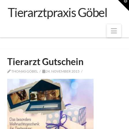
T
t
Tierarztpraxis Göbel
W
Nav
Tierarzt Gutschein
THOMAS GÖBEL
24. NOVEMBER 2015