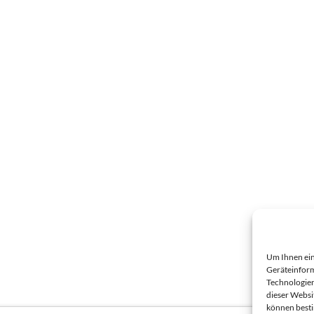
Um Ihnen ein
Geräteinform
Technologien
dieser Websi
können best