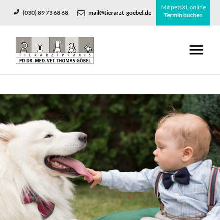
Mit petsXL online
(030) 89 73 68 68
mail@tierarzt-goebel.de
Termin buchen