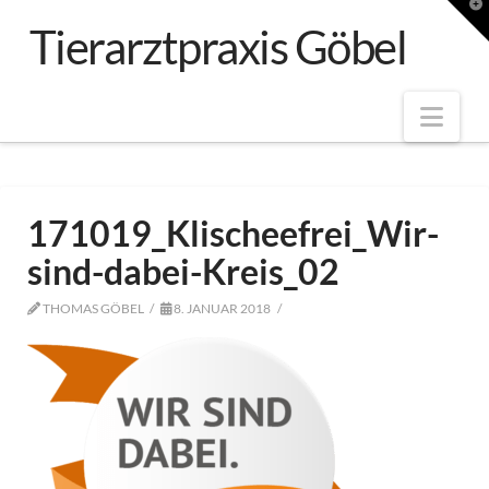
T
t
Tierarztpraxis Göbel
W
Nav
171019_Klischeefrei_Wir-
sind-dabei-Kreis_02
THOMAS GÖBEL
8. JANUAR 2018